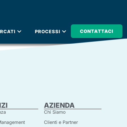
IZI
APRI MERCATI
APRI PROCESSI
CONTATTACI
RCATI
PROCESSI
ZI
AZIENDA
nza
Chi Siamo
 Management
Clienti e Partner