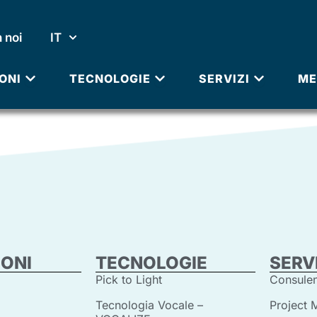
 noi
IT
APRI SOLUZIONI
APRI TECNOLOGIE
APRI SERV
ONI
TECNOLOGIE
SERVIZI
ME
IONI
TECNOLOGIE
SERVI
Pick to Light
Consule
Tecnologia Vocale –
Project