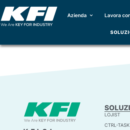
Vai
al
Azienda
Lavora con
contenuto
Servizi
SOLUZI
SOLUZ
LOJIST
CTRL-TASK