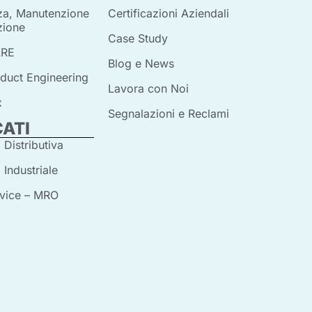
za, Manutenzione
Certificazioni Aziendali
zione
Case Study
RE
Blog e News
duct Engineering
Lavora con Noi
x
Segnalazioni e Reclami
ATI
 Distributiva
 Industriale
rvice – MRO