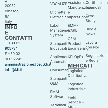
21
Assistenza,
Certificazion
VOCALIZE
20082
Manutenzione
Aziendali
Binasco
Etichette
e
Case
(MI),
Elettroniche
Riparazione
Study
Italy
Label
EMM-
INFO
Blog e
Management
CARE
E
News
System
CONTATTI
OEM
Lavora
T
+39 02
Stampanti
Product
con Noi
90573.1
Industriali
Engineering
F +39 02
Segnalazioni
Applicatori
KFI OpEx
90092245
e Reclami
Automatici
amministrazione@pec.kfi.it
MERCATI
info@kfi.it
Consumabili
Logistica
Distributiva
Stampanti
OEM
Logistica
Industriale
EMM
Software
Field
Service –
Terminali
MRO