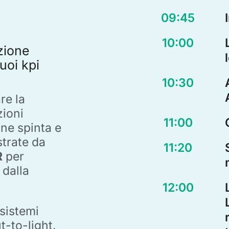
09:45
10:00
zione
uoi kpi
10:30
re la
ioni
11:00
ne spinta e
strate da
11:20
R
per
 dalla
12:00
 sistemi
ut-to-light,