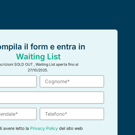
mpila il form e entra in
Waiting List
scrizioni SOLD OUT , Waiting List aperta fino al
27/10/2025.
C
o
g
n
o
m
T
e
e
l
 avere letto la
Privacy Policy
del sito web
e
f