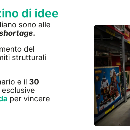
no di idee
liano sono alle
 shortage
.
umento del
iti strutturali
ario e il
30
 esclusive
da
per vincere