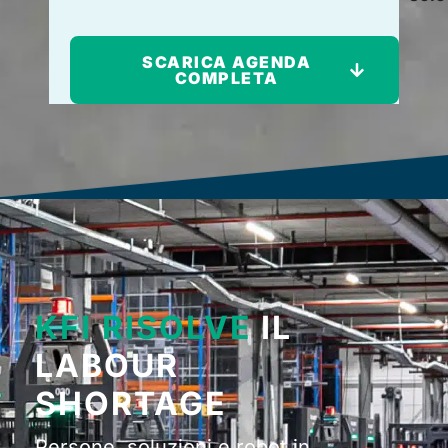
SCARICA AGENDA
COMPLETA
KFI RISOLVE
IL
LABOUR
SHORTAGE
Persone, soluzioni e robot in