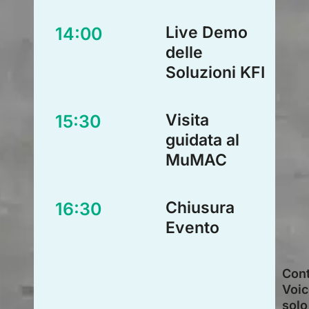
Live Demo
14:00
delle
Soluzioni KFI
Visita
15:30
guidata al
MuMAC
Chiusura
16:30
Evento
Cont
Voic
solo