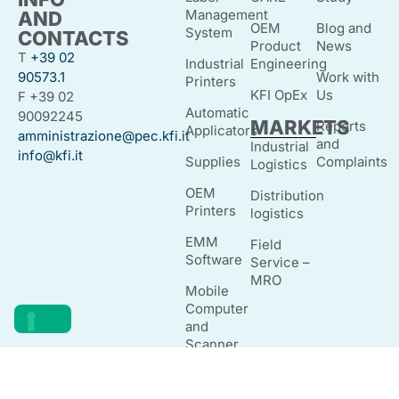
Management
AND
OEM
Blog and
System
CONTACTS
Product
News
T
+39 02
Industrial
Engineering
90573.1
Work with
Printers
KFI OpEx
Us
F +39 02
Automatic
90092245
MARKETS
Reports
Applicators
amministrazione@pec.kfi.it
and
Industrial
info@kfi.it
Supplies
Complaints
Logistics
OEM
Distribution
Printers
logistics
EMM
Field
Software
Service –
MRO
Mobile
Computer
and
Scanner
Readers
and