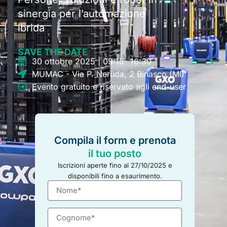
sinergia per l’automazione
ibrida
SAVE THE DATE
30 ottobre 2025 | 09:15- 16:30
MUMAC - Via P. Neruda, 2 Binasco (MI)
Evento gratuito e riservato agli end-user
Compila il form e prenota
il tuo posto
Iscrizioni aperte fino al 27/10/2025 e
disponibili fino a esaurimento.
N
o
m
C
e
o