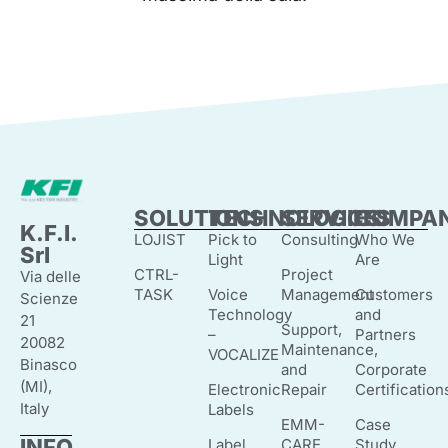
SOLUTIONS
TECHNOLOGIES
SERVICES
COMPA
K.F.I.
LOJIST
Pick to
Consulting
Who We
Srl
Light
Are
CTRL-
Project
Via delle
TASK
Voice
Management
Customers
Scienze
Technology
and
21
Support,
–
Partners
20082
Maintenance,
VOCALIZE
Binasco
and
Corporate
(MI),
Electronic
Repair
Certification
Italy
Labels
EMM-
Case
INFO
Label
CARE
Study