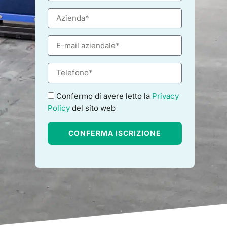
g
A
n
z
o
i
m
E
e
e
m
n
a
d
T
i
a
e
l
l
G
Confermo di avere letto la
Privacy
e
D
f
Policy
del sito web
P
o
R
n
CONFERMA ISCRIZIONE
o