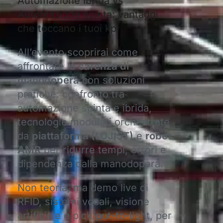
Automazione Ibrida vs
Automazione spinta: vantaggi
che toccano i tuoi kpi
All’evento scoprirai come
affrontare la
carenza di
manodopera
con soluzioni
pratiche: confronto tra
automazione spinta e ibrida,
tecnologie modulari orchestrate
da
piattaforma (LOJIST)
e
robot
AMR
per ridurre tempi, errori e
dipendenza dalla manodopera.
Non teoria, ma demo live di
RFID, sistemi vocali, visione
artificiale e pick/put-to-light, per