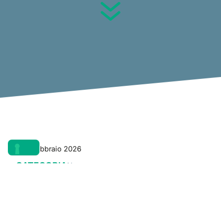
2 Febbraio 2026
CATEGORIA
News
KFI ha ottenuto la certificazione
UNI/PdR 125:2022 –
Parità di Genere
, lo standard italiano che definisce