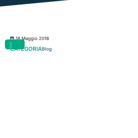
18 Maggio 2018
CATEGORIA
Blog
Midi Europe
, distributore generale per l’area EMEA del
marchio
ISUZU
e distributore ufficiale del marchio
TAKEUCHI
per il mercato italiano, è attiva dal 1995 nel
settore della movimentazione e della distribuzione di
veicoli e macchine movimento terra.
Nel tempo, l’azienda ha costruito una rete solida e
strutturata di società che coprono tutte le principali
attività di vendita, assistenza post-vendita, fornitura di
ricambi originali e interventi di riparazione
specializzata.