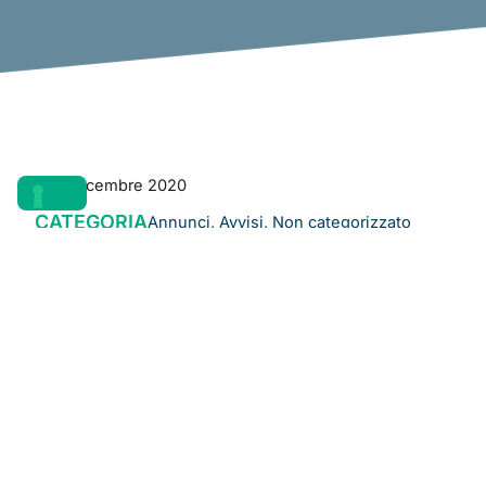
3 Dicembre 2020
CATEGORIA
Annunci
,
Avvisi
,
Non categorizzato
Selezionare la stampante
di etichette più adatta,
avere un supporto per