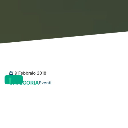
9 Febbraio 2018
CATEGORIA
Eventi
MECSPE
si conferma come il principale evento italiano
dedicato alle tecnologie per l’innovazione
manifatturiera e l’Industria 4.0. Alla sua 17ª edizione, in
programma dal
22 al 24 marzo a Parma
, la fiera