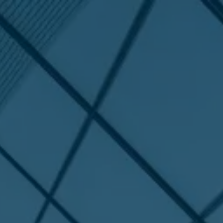
IZI
APRI MERCATI
APRI PROCESSI
CONTATTACI
RCATI
PROCESSI